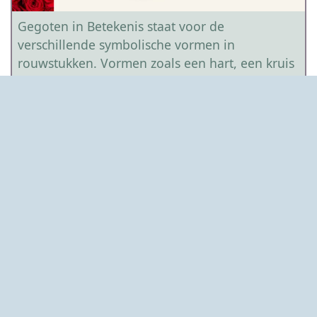
Gegoten in Betekenis staat voor de
verschillende symbolische vormen in
rouwstukken. Vormen zoals een hart, een kruis
of een ster hebben een diepere symbolische
betekenis. Wanneer we stilstaan bij het leven
van een volwassene, herdenken we de kracht
van hun liefde en de wijsheid die ze hebben
gedeeld.
Beschikbaarheid en Seizoen
Onze bloemisten maken de mooiste
rouwarrangementen, samengesteld op basis van
sfeer, emotie en creativiteit. Bloemen zijn een