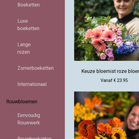
Boeketten
Luxe
boeketten
Lange
rozen
Zomerboeketten
Keuze bloemist roze blo
Vanaf € 23.95
Internationaal
Rouwbloemen
Eenvoudig
Rouwwerk
Rouwboeketten