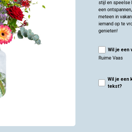
stijl en speels
een ontspannen, 
meteen in vakan
iemand op te vr
genieten!
Wil je een
Ruime Vaas
Wil je een
tekst?